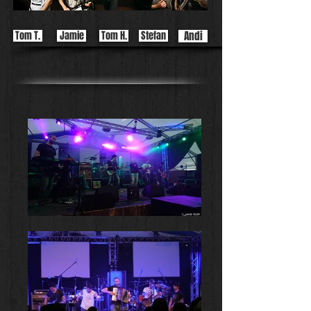
Tom T.
Jamie
Tom H.
Stefan
Andi