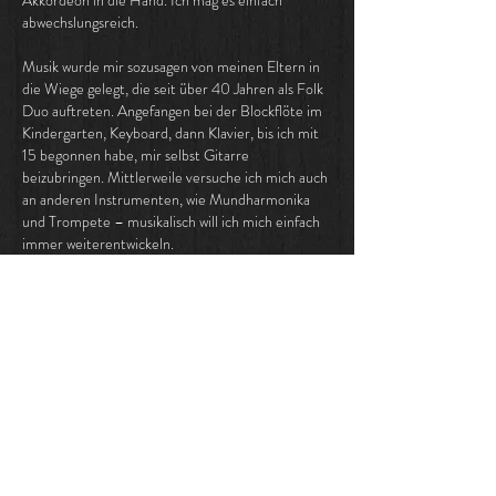
Akkordeon in die Hand. Ich mag es einfach
abwechslungsreich.
Musik wurde mir sozusagen von meinen Eltern in
die Wiege gelegt, die seit über 40 Jahren als Folk
Duo auftreten. Angefangen bei der Blockflöte im
Kindergarten, Keyboard, dann Klavier, bis ich mit
15 begonnen habe, mir selbst Gitarre
beizubringen. Mittlerweile versuche ich mich auch
an anderen Instrumenten, wie Mundharmonika
und Trompete – musikalisch will ich mich einfach
immer weiterentwickeln.
Andi
Jamie
Tom H